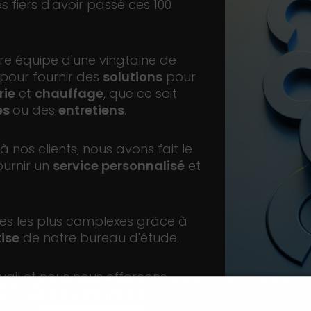
fiers d'avoir passé ces 100
otre équipe d'une vingtaine de
 pour fournir des
solutions
pour
rie
et
chauffage
, que ce soit
es
ou des
entretiens
.
à nos clients, nous avons fait le
ournir un
service personnalisé
et
s les plus complexes grâce à
ise
de notre bureau d'étude.
ail et nous nous efforçons
nces et nos connaissances
ables.