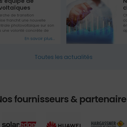
 s’équipe de
N
voltaïques
c
rche de transition
Ch
ise franchit une nouvelle
co
ntrale photovoltaïque sur son
é
ans une volonté concrète de
ap
 d’électricité renouvelable
cl
En savoir plus...
formance énergétique de nos
Toutes les actualités
Nos fournisseurs & partenaire