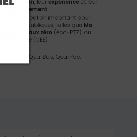
eur
formation
, leur
expérience
et leur
 l'environnement
.
itère de sélection important pour
nancières
publiques, telles que
Ma
co-prêt à taux zéro
(éco-PTZ), ou
ie d'énergie
(CEE).
, QualiSol, QualiBois, QualiPac.