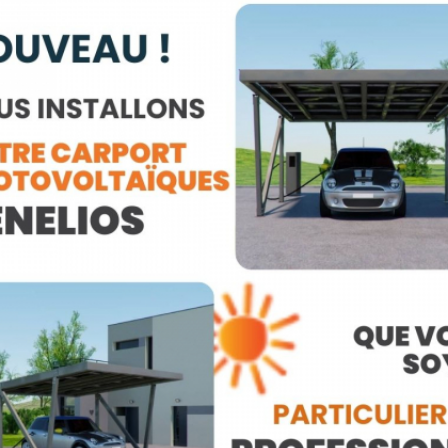
Votre artisan RGE 
Qu'est-ce que le label RGE ?
Le
label RGE
(Reconnu Garant de
française
destinée aux
professi
énergétique
.
Ce label créé en 2006 vise à
gara
qualité
réalisés par des profess
l'environnement. Les entreprises