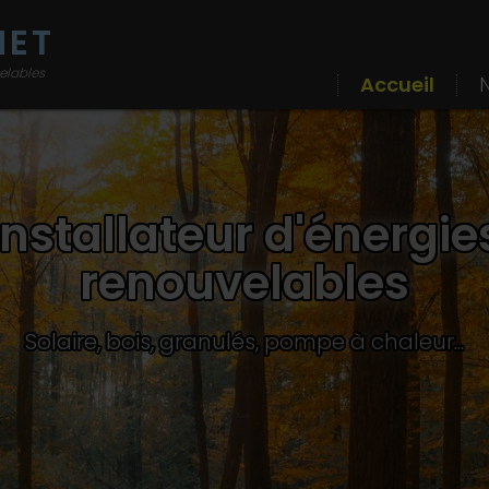
NET
elables
Accueil
N
Installateur d'énergie
renouvelables