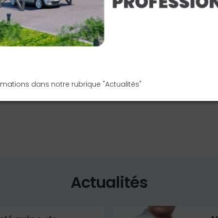
précis liés à leur
compétence
, l
engagement dans le
respect de
Le label RGE est également un cr
l'obtention de certaines
aides fi
Prime Rénov
' (France rénov'), l
'é
encore les
certificats d'économ
ormations dans notre rubrique "Actualités"
La SARL P. Collinet est RGE QualiPV
Actualités