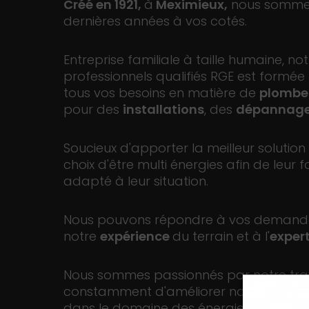
Créé en 1921,
à
Meximieux,
nous sommes 
dernières années à vos cotés.
Entreprise familiale à taille humaine, n
professionnels qualifiés RGE est formée
tous vos besoins en matière de
plombe
pour des
installations
, des
dépannag
Soucieux d'apporter la meilleur solution 
choix d'être multi énergies afin de leur f
adapté à leur situation.
Nous pouvons répondre à vos demande
notre
expérience
du terrain et à l'
expert
Nous sommes passionnés par notre trav
constamment d'améliorer nos compéte
dans le domaine des énergies renouvel