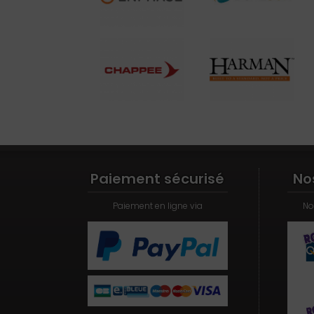
Paiement sécurisé
No
Paiement en ligne via
No