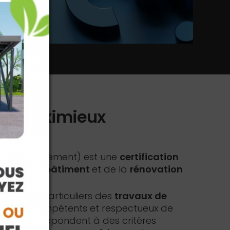
sur Meximieux
 l'Environnement) est une
certification
onnels du bâtiment
et de la
rénovation
ntir
aux particuliers des
travaux de
ionnels compétents et respectueux de
 label RGE répondent à des critères